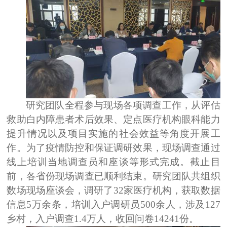
研究团队全程参与现场各项调查工作，从评估
救助白内障患者术后效果、定点医疗机构眼科能力
提升情况以及项目实施的社会效益等角度开展工
作。为了疫情防控和保证调研效果，现场调查通过
线上培训当地调查员和座谈等形式完成。截止目
前，各省份现场调查已顺利结束。研究团队共组织
数场现场座谈会，调研了
32
家医疗机构，获取数据
信息
5
万余条，培训入户调研员
500
余人，涉及
127
乡村，入户调查
1.4
万人，收回问卷
14241
份。